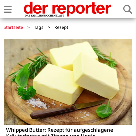
Startseite
>
Tags
>
Rezept
Whipped Butter: Rezept für aufgeschlagene
Kräuterbutter mit Zitrone und Honig