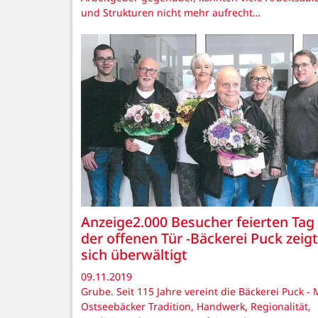
und Strukturen nicht mehr aufrecht…
Anzeige2.000 Besucher feierten Tag
der offenen Tür -Bäckerei Puck zeigt
sich überwältigt
09.11.2019
Grube. Seit 115 Jahre vereint die Bäckerei Puck -
Ostseebäcker Tradition, Handwerk, Regionalität,