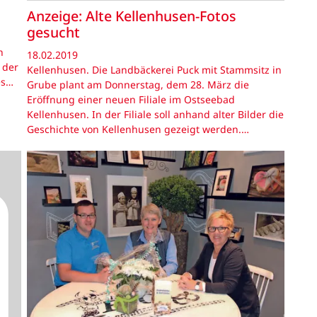
Anzeige: Alte Kellenhusen-Fotos
gesucht
n
18.02.2019
 der
Kellenhusen. Die Landbäckerei Puck mit Stammsitz in
es…
Grube plant am Donnerstag, dem 28. März die
Eröffnung einer neuen Filiale im Ostseebad
Kellenhusen. In der Filiale soll anhand alter Bilder die
Geschichte von Kellenhusen gezeigt werden.…