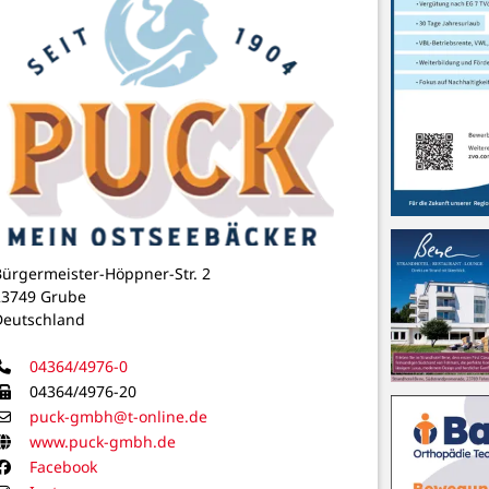
Bürgermeister-Höppner-Str. 2
23749 Grube
Deutschland
Telefon
04364/4976-0
Telefax
04364/4976-20
E-Mail
puck-gmbh@t-online.de
Homepage
www.puck-gmbh.de
Facebook
Facebook