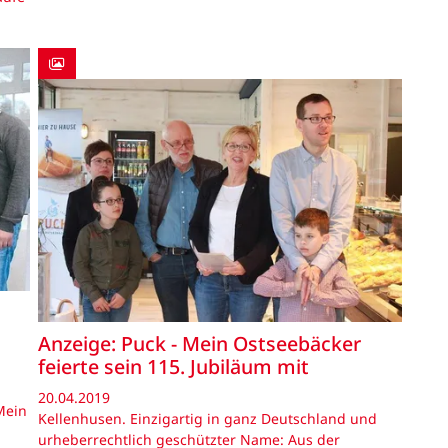
Anzeige: Puck - Mein Ostseebäcker
feierte sein 115. Jubiläum mit
20.04.2019
 Mein
Kellenhusen. Einzigartig in ganz Deutschland und
urheberrechtlich geschützter Name: Aus der