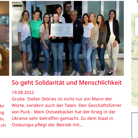
So geht Solidarität und Menschlichkeit
19.08.2022
Grube. Stefan Sköries ist nicht nur ein Mann der
Worte, sondern auch der Taten. Den Geschäftsführer
hr
von Puck - Mein Ostseebäcker hat der Krieg in der
ng
Ukraine sehr betroffen gemacht. Zu dem Staat in
ln.
Osteuropa pflegt der Betrieb mit…
rch