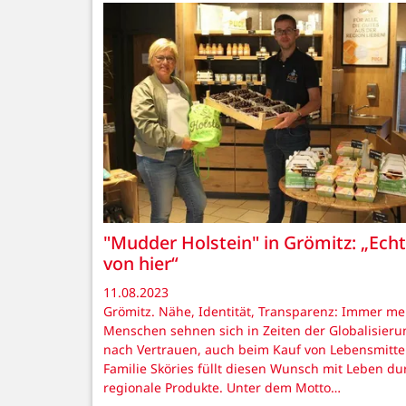
"Mudder Holstein" in Grömitz: „Echt
von hier“
11.08.2023
Grömitz. Nähe, Identität, Transparenz: Immer me
Menschen sehnen sich in Zeiten der Globalisieru
nach Vertrauen, auch beim Kauf von Lebensmitte
Familie Sköries füllt diesen Wunsch mit Leben du
regionale Produkte. Unter dem Motto…