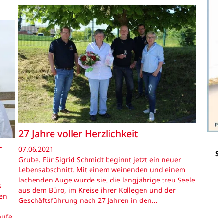
27 Jahre voller Herzlichkeit
r
07.06.2021
Grube. Für Sigrid Schmidt beginnt jetzt ein neuer
Lebensabschnitt. Mit einem weinenden und einem
lachenden Auge wurde sie, die langjährige treu Seele
s
aus dem Büro, im Kreise ihrer Kollegen und der
en
Geschäftsführung nach 27 Jahren in den…
m
äufe