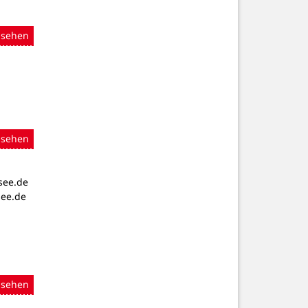
nsehen
nsehen
see.de
see.de
nsehen