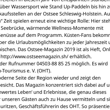
ber Wassersport wie Stand Up-Paddeln bis hin z
aufsstellen an der Ostsee Schleswig-Holstein. Au
“ Zeit spielen erneut eine wichtige Rolle: Hier ste
 Seebrücke, wärmende Wellness-Momente mit 
e-Genüsse auf dem Programm. Küsten-Fans bekom
er die Urlaubsmöglichkeiten zu jeder Jahreszeit 
ischen. Das Ostsee-Magazin 2019 ist als Heft, Onl
http://www.ostseemagazin.sh/ erhältlich. 
 der Rufnummer 04503-88 85 25 möglich. Es wird 
Tourismus e. V. (OHT).
erne Seite der Region wieder und zeigt den 
esicht. Das Magazin konzentriert sich dabei auf u
hwertes Leben‘ und Erlebnisse, die genau dieses 
r unseren Gästen auch zu Hause vermitteln und sie
Lauritzen, Geschäftsführerin des OHT. So präsentier