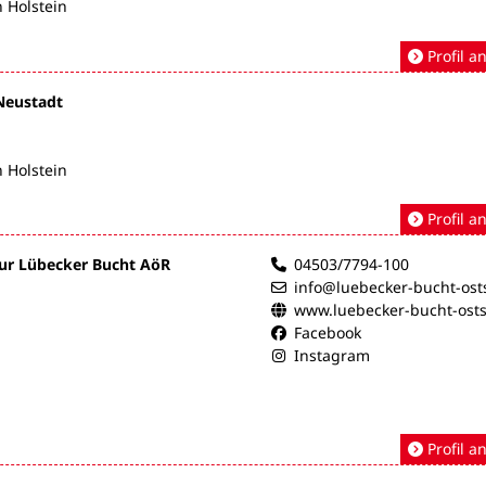
 Holstein
Profil a
Neustadt
 Holstein
Profil a
ur Lübecker Bucht AöR
04503/7794-100
info@luebecker-bucht-ost
www.luebecker-bucht-ost
Facebook
Instagram
Profil a