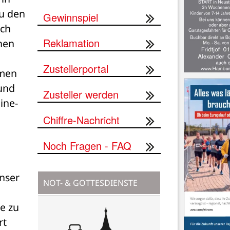
u den 
Gewinnspiel
ch 
Reklamation
hen 
Zustellerportal
men 
und 
Zusteller werden
ine-
Chiffre-Nachricht
Noch Fragen - FAQ
nser 
NOT- & GOTTESDIENSTE
 zu 
t 