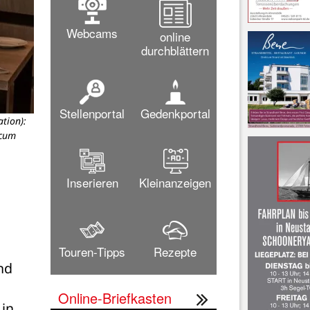
Webcams
online
durchblättern
Stellenportal
Gedenkportal
tion):
icum
Inserieren
Kleinanzeigen
Touren-Tipps
Rezepte
d 
Online-Briefkasten
in 