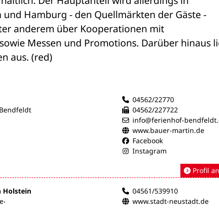
tlich. Der Hauptanteil wird allerdings in 
 und Hamburg - den Quellmärkten der Gäste - 
unter anderem über Kooperationen mit 
 sowie Messen und Promotions. Darüber hinaus li
n aus. (red)
04562/22770
 Bendfeldt
04562/227722
info@ferienhof-bendfeldt
www.bauer-martin.de
Facebook
Instagram
Profil a
n Holstein
04561/539910
e-
www.stadt-neustadt.de