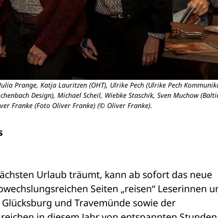
Julia Prange, Katja Lauritzen (OHT), Ulrike Pech (Ulrike Pech Kommunika
schenbach Design), Michael Scheil, Wiebke Staschik, Sven Muchow (Balt
iver Franke (Foto Oliver Franke) (© Oliver Franke).
s
nächsten Urlaub träumt, kann ab sofort das neue 
bwechslungsreichen Seiten „reisen“ Leserinnen un
n Glücksburg und Travemünde sowie der 
reichen in diesem Jahr von entspannten Stunden 