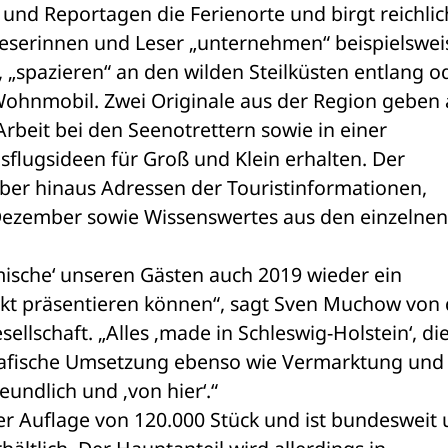
und Reportagen die Ferienorte und birgt reichlich
 Leserinnen und Leser „unternehmen“ beispielsweis
 „spazieren“ an den wilden Steilküsten entlang od
ohnmobil. Zwei Originale aus der Region geben a
Arbeit bei den Seenotrettern sowie in einer 
flugsideen für Groß und Klein erhalten. Der 
über hinaus Adressen der Touristinformationen, 
Dezember sowie Wissenswertes aus den einzelnen 
imische‘ unseren Gästen auch 2019 wieder ein 
kt präsentieren können“, sagt Sven Muchow von d
lschaft. „Alles ‚made in Schleswig-Holstein‘, die
grafische Umsetzung ebenso wie Vermarktung und 
eundlich und ‚von hier‘.“ 
er Auflage von 120.000 Stück und ist bundesweit u