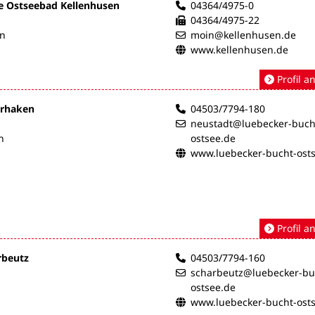
e Ostseebad Kellenhusen
04364/4975-0
04364/4975-22
en
moin@kellenhusen.de
www.kellenhusen.de
Profil a
erhaken
04503/7794-180
neustadt@luebecker-buch
n
ostsee.de
www.luebecker-bucht-ost
Profil a
rbeutz
04503/7794-160
scharbeutz@luebecker-bu
ostsee.de
www.luebecker-bucht-ost