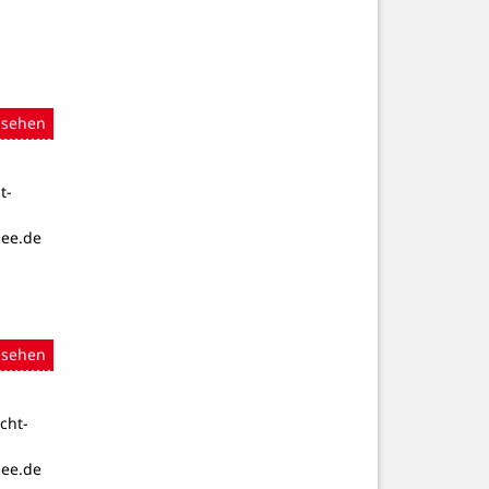
nsehen
t-
see.de
nsehen
cht-
see.de