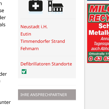
 
e 
er 
ls 
Neustadt i.H.
Eutin
Timmendorfer Strand
Fehmarn
Defibrillatoren Standorte
er 
 
IHRE ANSPRECHPARTNER
nter 