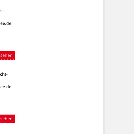
t-
see.de
nsehen
cht-
see.de
nsehen