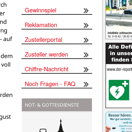
ch 
Gewinnspiel
r 
nd 
Reklamation
ng 
 auf 
Zustellerportal
Zusteller werden
 dem 
oll 
Chiffre-Nachricht
Noch Fragen - FAQ
rden 
NOT- & GOTTESDIENSTE
gust 