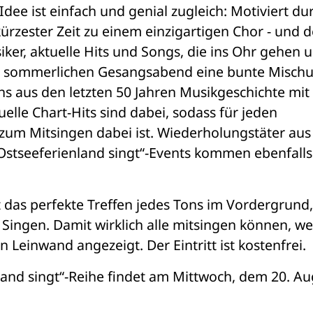
dee ist einfach und genial zugleich: Motiviert dur
rzester Zeit zu einem einzigartigen Chor - und de
ker, aktuelle Hits und Songs, die ins Ohr gehen u
sen sommerlichen Gesangsabend eine bunte Mischu
 aus den letzten 50 Jahren Musikgeschichte mit -
elle Chart-Hits sind dabei, sodass für jeden 
um Mitsingen dabei ist. Wiederholungstäter aus
Ostseeferienland singt“-Events kommen ebenfalls v
 das perfekte Treffen jedes Tons im Vordergrund, 
ngen. Damit wirklich alle mitsingen können, we
n Leinwand angezeigt. Der Eintritt ist kostenfrei.
land singt“-Reihe findet am Mittwoch, dem 20. Au