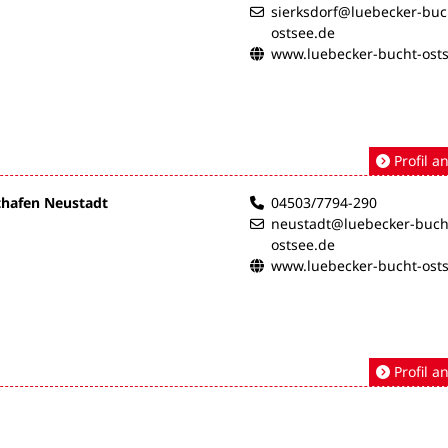
sierksdorf@luebecker-buc
ostsee.de
www.luebecker-bucht-ost
Profil a
dthafen Neustadt
04503/7794-290
neustadt@luebecker-buch
ostsee.de
www.luebecker-bucht-ost
Profil a