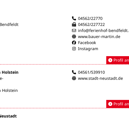
04562/22770
 Bendfeldt
04562/227722
info@ferienhof-bendfeldt
www.bauer-martin.de
Facebook
Instagram
Profil a
n Holstein
04561/539910
e-
www.stadt-neustadt.de
 Holstein
Profil a
Neustadt