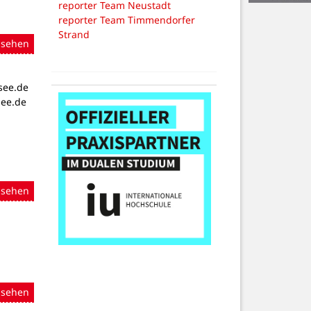
reporter Team Neustadt
reporter Team Timmendorfer
Strand
nsehen
see.de
see.de
nsehen
nsehen