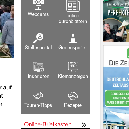
Webcams
online
durchblättern
Stellenportal
Gedenkportal
Inserieren
Kleinanzeigen
 auf 
t 
r 
Touren-Tipps
Rezepte
Online-Briefkasten