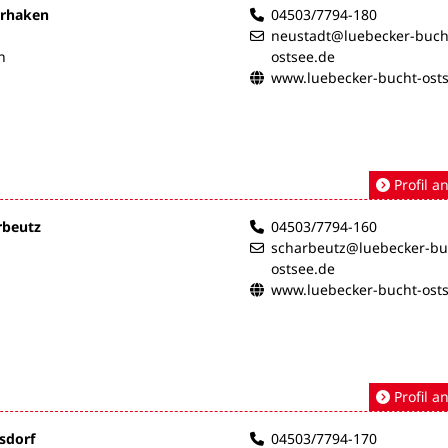
erhaken
04503/7794-180
neustadt@luebecker-buch
n
ostsee.de
www.luebecker-bucht-ost
Profil a
rbeutz
04503/7794-160
scharbeutz@luebecker-bu
ostsee.de
www.luebecker-bucht-ost
Profil a
ksdorf
04503/7794-170