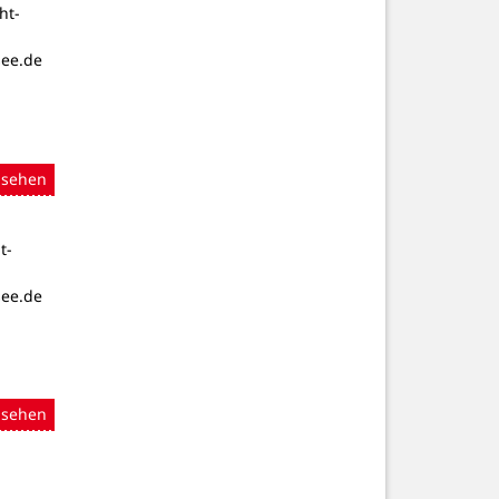
ht-
see.de
nsehen
t-
see.de
nsehen