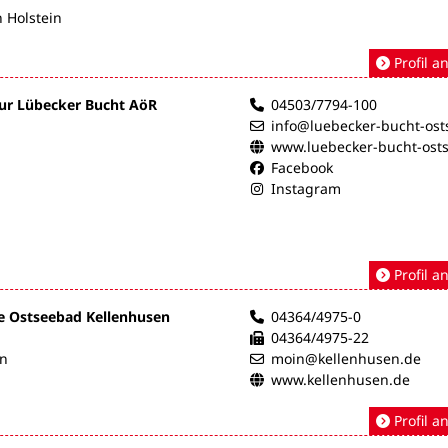
 Holstein
Profil a
ur Lübecker Bucht AöR
04503/7794-100
info@luebecker-bucht-ost
www.luebecker-bucht-ost
Facebook
Instagram
Profil a
e Ostseebad Kellenhusen
04364/4975-0
04364/4975-22
en
moin@kellenhusen.de
www.kellenhusen.de
Profil a