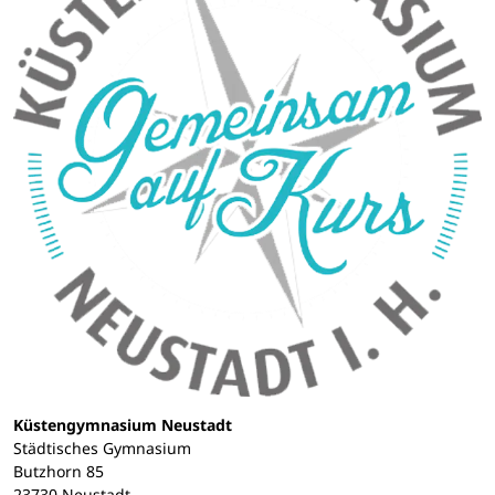
Küstengymnasium Neustadt
Städtisches Gymnasium
Butzhorn 85
23730 Neustadt