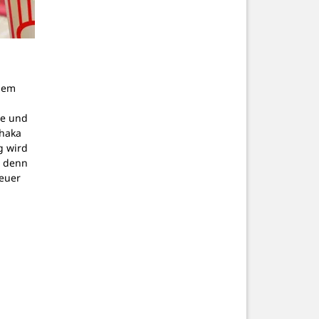
dem
g
pe und
thaka
g wird
, denn
teuer