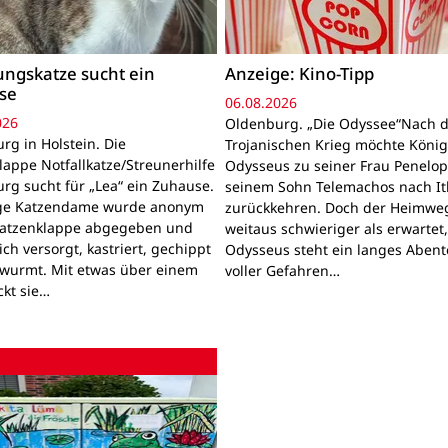
ngskatze sucht ein
Anzeige: Kino-Tipp
se
06.08.2026
026
Oldenburg. „Die Odyssee“Nach 
rg in Holstein. Die
Trojanischen Krieg möchte Köni
lappe Notfallkatze/Streunerhilfe
Odysseus zu seiner Frau Penelo
rg sucht für „Lea“ ein Zuhause.
seinem Sohn Telemachos nach I
nge Katzendame wurde anonym
zurückkehren. Doch der Heimwe
Katzenklappe abgegeben und
weitaus schwieriger als erwartet
lich versorgt, kastriert, gechippt
Odysseus steht ein langes Aben
wurmt. Mit etwas über einem
voller Gefahren…
ckt sie…