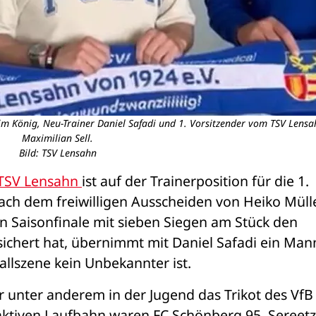
im König, Neu-Trainer Daniel Safadi und 1. Vorsitzender vom TSV Lensa
Maximilian Sell.
Bild: TSV Lensahn
TSV Lensahn 
ist auf der Trainerposition für die 1. 
ch dem freiwilligen Ausscheiden von Heiko Müller
n Saisonfinale mit sieben Siegen am Stück den 
sichert hat, übernimmt mit Daniel Safadi ein Mann
allszene kein Unbekannter ist.
er unter anderem in der Jugend das Trikot des VfB 
 aktiven Laufbahn waren FC Schönberg 95, Sereetz