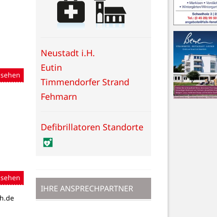
Neustadt i.H.
Eutin
nsehen
Timmendorfer Strand
Fehmarn
Defibrillatoren Standorte
nsehen
IHRE ANSPRECHPARTNER
h.de