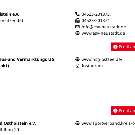
stein e.V.
04523-201373,
orsitzende)
04523/201374
info@esv-neustadt.de
www.esv-neustadt.de
Profil a
iebs-und Vermarktungs UG
www.hsg-ostsee.de/
nkt)
Instagram
Profil a
 Ostholstein e.V.
www.sportverband.kreis-o
l-Ring 20