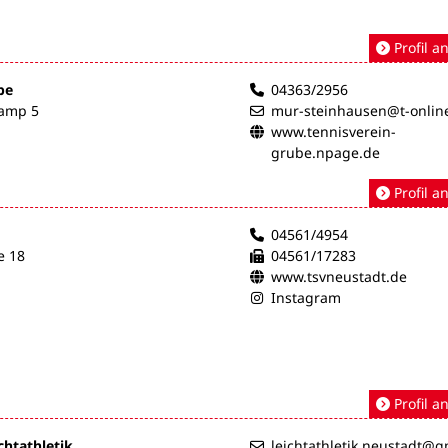
Profil a
be
04363/2956
kamp 5
mur-steinhausen@t-onlin
www.tennisverein-
grube.npage.de
Profil a
04561/4954
e 18
04561/17283
www.tsvneustadt.de
Instagram
Profil a
chtathletik
leichtathletik.neustadt@