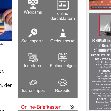
Webcams
online
durchblättern
Stellenportal
Gedenkportal
hn
Inserieren
Kleinanzeigen
, 
, der 
Touren-Tipps
Rezepte
Online-Briefkasten
er 