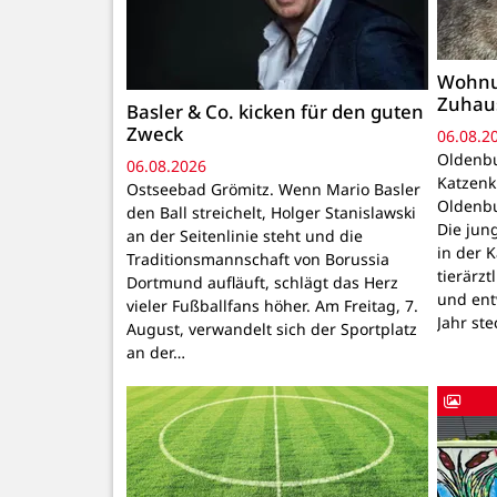
Wohnu
Zuhau
Basler & Co. kicken für den guten
Zweck
06.08.2
Oldenbu
06.08.2026
Katzenk
Ostseebad Grömitz. Wenn Mario Basler
Oldenbu
den Ball streichelt, Holger Stanislawski
Die ju
an der Seitenlinie steht und die
in der 
Traditionsmannschaft von Borussia
tierärzt
Dortmund aufläuft, schlägt das Herz
und ent
vieler Fußballfans höher. Am Freitag, 7.
Jahr ste
August, verwandelt sich der Sportplatz
an der…