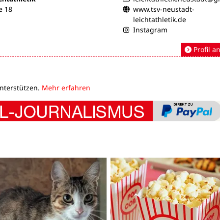
e 18
www.tsv-neustadt-
leichtathletik.de
Instagram
Profil a
unterstützen.
Mehr erfahren