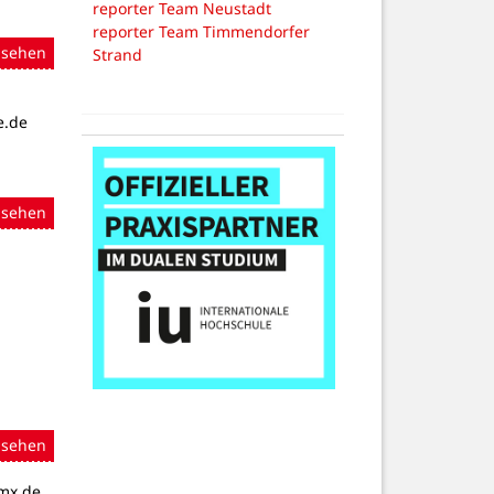
reporter Team Neustadt
reporter Team Timmendorfer
nsehen
Strand
e.de
nsehen
nsehen
gmx.de