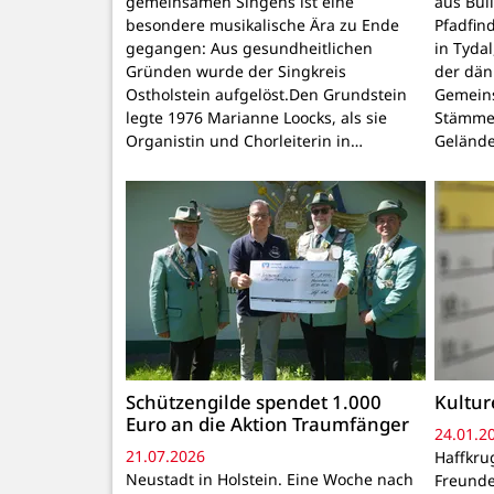
gemeinsamen Singens ist eine
aus Bul
besondere musikalische Ära zu Ende
Pfadfind
gegangen: Aus gesundheitlichen
in Tyda
Gründen wurde der Singkreis
der dän
Ostholstein aufgelöst.Den Grundstein
Gemein
legte 1976 Marianne Loocks, als sie
Stämmen
Organistin und Chorleiterin in…
Gelände
Schützengilde spendet 1.000
Kultur
Euro an die Aktion Traumfänger
24.01.2
21.07.2026
Haffkrug
Neustadt in Holstein. Eine Woche nach
Freunde