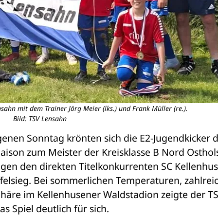
ahn mit dem Trainer Jörg Meier (lks.) und Frank Müller (re.).
Bild: TSV Lensahn
enen Sonntag krönten sich die E2-Jugendkicker 
Saison zum Meister der Kreisklasse B Nord Ostholst
gen den direkten Titelkonkurrenten SC Kellenhus
felsieg. Bei sommerlichen Temperaturen, zahlreic
äre im Kellenhusener Waldstadion zeigte der TS
s Spiel deutlich für sich.