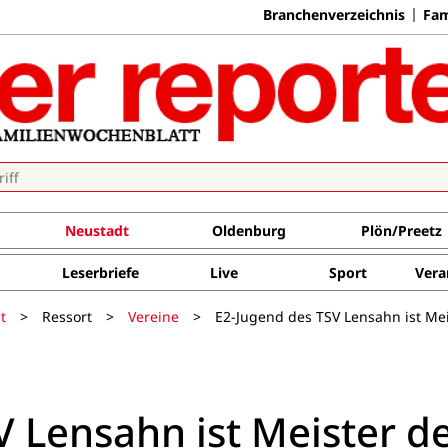
Branchenverzeichnis
Fam
Neustadt
Oldenburg
Plön/Preetz
Leserbriefe
Live
Sport
Vera
t
>
Ressort
>
Vereine
>
E2-Jugend des TSV Lensahn ist Mei
 Lensahn ist Meister d