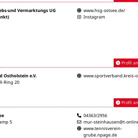
iebs-und Vermarktungs UG
www.hsg-ostsee.de/
nkt)
Instagram
Profil a
 Ostholstein e.V.
www.sportverband.kreis-o
l-Ring 20
Profil a
be
04363/2956
kamp 5
mur-steinhausen@t-onlin
www.tennisverein-
grube.npage.de