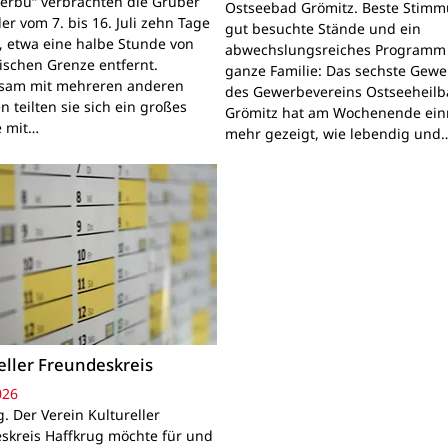
lerbü“ verbrachten die Gruber
Ostseebad Grömitz. Beste Stimm
er vom 7. bis 16. Juli zehn Tage
gut besuchte Stände und ein
l, etwa eine halbe Stunde von
abwechslungsreiches Programm 
ischen Grenze entfernt.
ganze Familie: Das sechste Gewe
sam mit mehreren anderen
des Gewerbevereins Ostseeheil
 teilten sie sich ein großes
Grömitz hat am Wochenende ei
 mit…
mehr gezeigt, wie lebendig und
eller Freundeskreis
026
. Der Verein Kultureller
skreis Haffkrug möchte für und