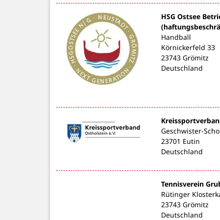
HSG Ostsee Betr
(haftungsbeschrä
Handball
Körnickerfeld 33
23743 Grömitz
Deutschland
Kreissportverband
Geschwister-Schol
23701 Eutin
Deutschland
Tennisverein Gru
Rütinger Kloster
23743 Grömitz
Deutschland