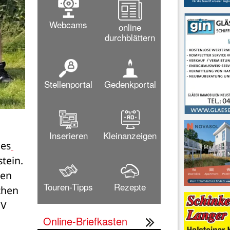
Webcams
online
durchblättern
Stellenportal
Gedenkportal
Inserieren
Kleinanzeigen
des
ein. 
en 
Touren-Tipps
Rezepte
hen 
V 
Online-Briefkasten