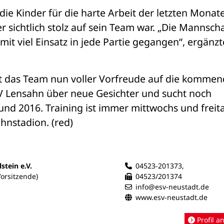
ie Kinder für die harte Arbeit der letzten Monate
er sichtlich stolz auf sein Team war. „Die Mannscha
mit viel Einsatz in jede Partie gegangen“, ergänzte
kt das Team nun voller Vorfreude auf die kommen
TSV Lensahn über neue Gesichter und sucht noch 
nd 2016. Training ist immer mittwochs und freita
hnstadion. (red)
stein e.V.
04523-201373,
orsitzende)
04523/201374
info@esv-neustadt.de
www.esv-neustadt.de
Profil a