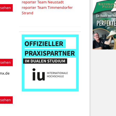
reporter Team Neustadt
reporter Team Timmendorfer
nsehen
Strand
nsehen
gmx.de
nsehen