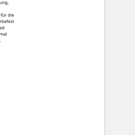
ung,
für die
rbefest
bad
nmal
…