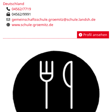
Deutschland
04562/7719
04562/9991
gemeinschaftsschule.groemitz@schule.landsh.de
www.schule-groemitz.de
Profil ansehen