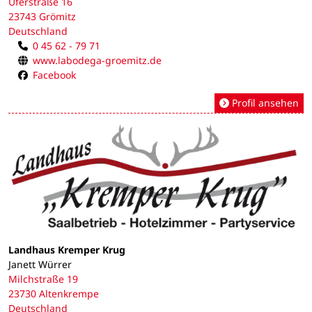
Uferstraße 16
23743 Grömitz
Deutschland
0 45 62 - 79 71
www.labodega-groemitz.de
Facebook
Profil ansehen
Landhaus Kremper Krug
Janett Würrer
Milchstraße 19
23730 Altenkrempe
Deutschland