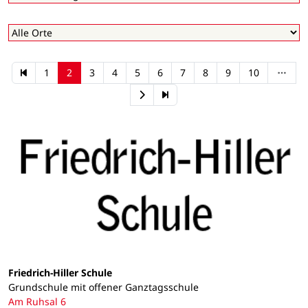
1
2
3
4
5
6
7
8
9
10
Friedrich-Hiller Schule
Grundschule mit offener Ganztagsschule
Am Ruhsal 6