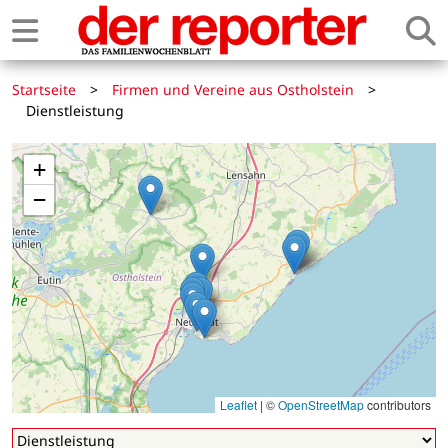
Startseite
>
Firmen und Vereine aus Ostholstein
>
Dienstleistung
+
−
Leaflet
|
©
OpenStreetMap
contributors