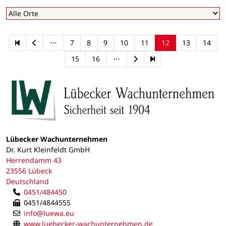
7
8
9
10
11
12
13
14
15
16
Lübecker Wachunternehmen
Dr. Kurt Kleinfeldt GmbH
Herrendamm 43
23556 Lübeck
Deutschland
0451/484450
0451/4844555
info@luewa.eu
www.luebecker-wachunternehmen.de