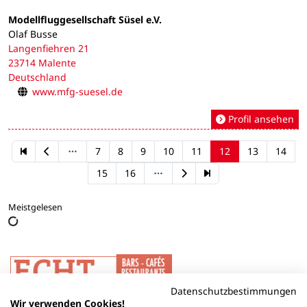
Modellfluggesellschaft Süsel e.V.
Olaf Busse
Langenfiehren 21
23714 Malente
Deutschland
www.mfg-suesel.de
Profil ansehen
7
8
9
10
11
12
13
14
15
16
Meistgelesen
Datenschutzbestimmungen
Wir verwenden Cookies!