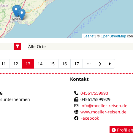
Leaflet
|
©
OpenStreetMap
cont
11
12
13
14
15
16
17
Kontakt
HG
04561/559990
usunternehmen
04561/5599929
info@moeller-reisen.de
www.moeller-reisen.de
Facebook
Profil a