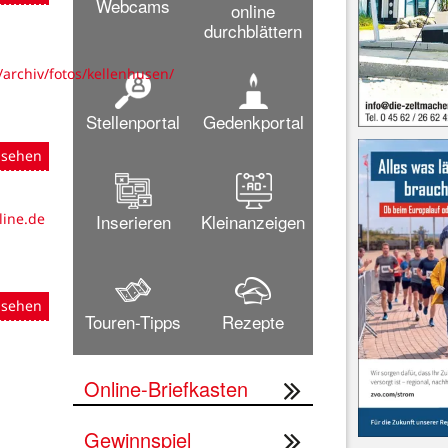
Webcams
online
durchblättern
archiv/fotos/kellenhusen/
Stellenportal
Gedenkportal
nsehen
Inserieren
Kleinanzeigen
line.de
nsehen
Touren-Tipps
Rezepte
Online-Briefkasten
Gewinnspiel