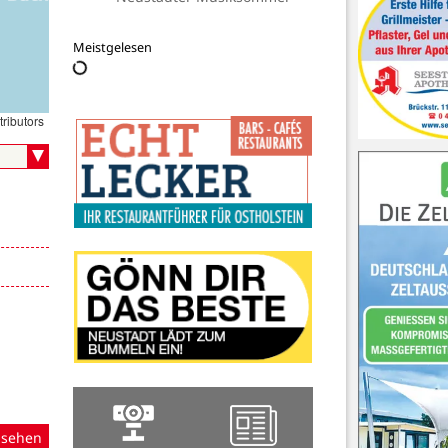
Meistgelesen
ributors
nsehen