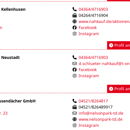
 Kellenhusen
04364/4716903
04264/4716904
www.nahkauf.de/aktionen/
en
Facebook
Instagram
Profil a
r Neustadt
04364/4716903
d.schlueter-nahkauf@t-on
Facebook
Instagram
Profil a
assendächer GmbH
04521/8264817
04521/826489917
r. 23
info@nelsonpark-td.de
www.nelsonpark-td.de
Instagram