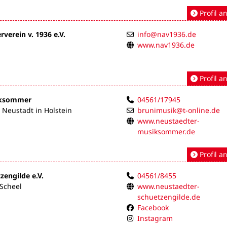
Profil a
verein v. 1936 e.V.
info@nav1936.de
www.nav1936.de
Profil a
iksommer
04561/17945
Neustadt in Holstein
brunimusik@t-online.de
www.neustaedter-
musiksommer.de
Profil a
zengilde e.V.
04561/8455
 Scheel
www.neustaedter-
schuetzengilde.de
Facebook
Instagram