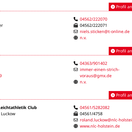
Profil a
04562/222070
er
04562/222071
niels.sticken@t-online.de
n.v.
Profil a
04363/901402
immer-einen-strich-
9
voraus@gmx.de
n.v.
Profil a
eichtathletik Club
04561/5282082
d Luckow
04561/4758
roland.luckow@nlc-holste
www.nlc-holstein.de