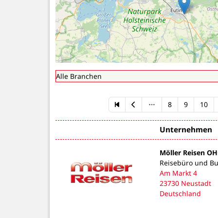
8
9
10
Unternehmen
Möller Reisen O
Reisebüro und B
Am Markt 4
23730 Neustadt
Deutschland