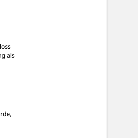
oss 
die großen Pokerseiten, die US-Spieler bedienten, praktisch über Nacht. Dieser Tag ging als 
 
de, 