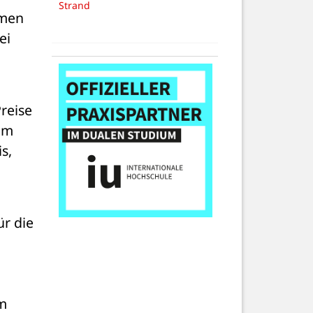
Strand
men 
i 
reise 
um 
, 
r die 
m 