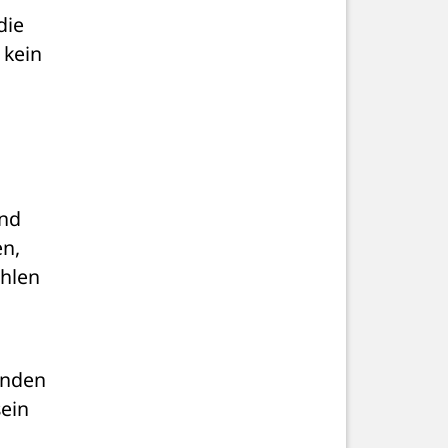
ie 
kein 
nd 
n, 
hlen 
nden 
ein 