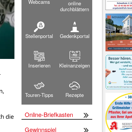
Webcams
online
durchblättern
Stellenportal
Gedenkportal
Inserieren
Kleinanzeigen
 
, 
Touren-Tipps
Rezepte
Online-Briefkasten
 die 
Gewinnspiel