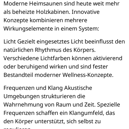
Moderne Heimsaunen sind heute weit mehr 
als beheizte Holzkabinen. Innovative 
Konzepte kombinieren mehrere 
Wirkungselemente in einem System:
Licht
 Gezielt eingesetztes Licht beeinflusst den 
nat
ü
rlichen Rhythmus des K
ö
rpers. 
Verschiedene Lichtfarben k
ö
nnen aktivierend 
oder beruhigend wirken und sind fester 
Bestandteil moderner Wellness-Konzepte.
Frequenzen und Klang
 Akustische 
Umgebungen strukturieren die 
Wahrnehmung von Raum und Zeit. Spezielle 
Frequenzen schaffen ein Klangumfeld, das 
den K
ö
rper unterst
ü
tzt, sich selbst zu 