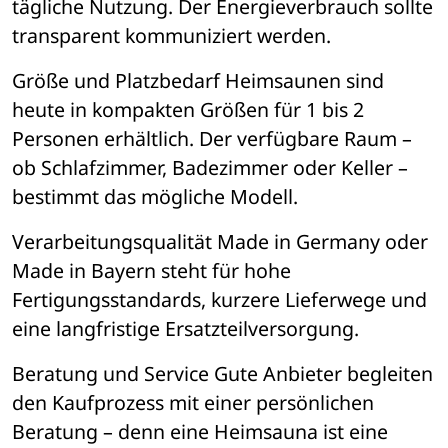
t
ä
gliche Nutzung. Der Energieverbrauch sollte 
transparent kommuniziert werden.
Gr
öße und Platzbedarf
 Heimsaunen sind 
heute in kompakten Größ
en f
ü
r 1 bis 2 
Personen erh
ä
ltlich. Der verf
ü
gbare Raum 
– 
ob Schlafzimmer, Badezimmer oder Keller 
– 
bestimmt das m
ö
gliche Modell.
Verarbeitungsqualit
ät
 Made in Germany oder 
Made in Bayern steht f
ü
r hohe 
Fertigungsstandards, kurzere Lieferwege und 
eine langfristige Ersatzteilversorgung.
Beratung und Service
 Gute Anbieter begleiten 
den Kaufprozess mit einer pers
ö
nlichen 
Beratung 
– 
denn eine Heimsauna ist eine 