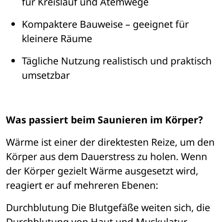
f
ü
r Kreislauf und Atemwege
Kompaktere Bauweise 
– 
geeignet f
ü
r 
kleinere R
äume
Tä
gliche Nutzung realistisch und praktisch 
umsetzbar
Was passiert beim Saunieren im K
ö
rper?
W
ä
rme ist einer der direktesten Reize, um den 
K
ö
rper aus dem Dauerstress zu holen. Wenn 
der K
ö
rper gezielt W
ä
rme ausgesetzt wird, 
reagiert er auf mehreren Ebenen:
Durchblutung
 Die Blutgefäße weiten sich, die 
Durchblutung von Haut und Muskulatur 