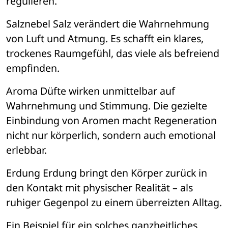
regulieren.
Salznebel
 Salz ver
ä
ndert die Wahrnehmung 
von Luft und Atmung. Es schafft ein klares, 
trockenes Raumgef
ü
hl, das viele als befreiend 
empfinden.
Aroma Dü
fte wirken unmittelbar auf 
Wahrnehmung und Stimmung. Die gezielte 
Einbindung von Aromen macht Regeneration 
nicht nur k
ö
rperlich, sondern auch emotional 
erlebbar.
Erdung
 Erdung bringt den K
ö
rper zur
ü
ck in 
den Kontakt mit physischer Realit
ät – 
als 
ruhiger Gegenpol zu einem 
ü
berreizten Alltag.
Ein Beispiel f
ü
r ein solches ganzheitliches 