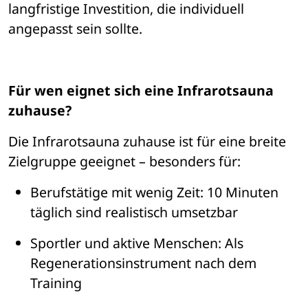
langfristige Investition, die individuell 
angepasst sein sollte.
Für wen eignet sich eine Infrarotsauna 
zuhause?
Die Infrarotsauna zuhause ist f
ü
r eine breite 
Zielgruppe geeignet 
– 
besonders f
ür:
Berufst
ä
tige mit wenig Zeit
: 10 Minuten 
t
ä
glich sind realistisch umsetzbar
Sportler und aktive Menschen
: Als 
Regenerationsinstrument nach dem 
Training