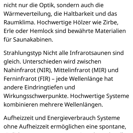
nicht nur die Optik, sondern auch die 
W
ä
rmeverteilung, die Haltbarkeit und das 
Raumklima. Hochwertige H
ö
lzer wie Zirbe, 
Erle oder Hemlock sind bew
ä
hrte Materialien 
f
ür Saunakabinen.
Strahlungstyp
 Nicht alle Infrarotsaunen sind 
gleich. Unterschieden wird zwischen 
Nahinfrarot (NIR), Mittelinfrarot (MIR) und 
Ferninfrarot (FIR) 
– 
jede Wellenl
ä
nge hat 
andere Eindringtiefen und 
Wirkungsschwerpunkte. Hochwertige Systeme 
kombinieren mehrere Wellenl
ängen.
Aufheizzeit und Energieverbrauch
 Systeme 
ohne Aufheizzeit erm
ö
glichen eine spontane, 