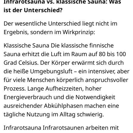
Infrarotsauna vs. klassische Sauna: Was 
ist der Unterschied?
Der wesentliche Unterschied liegt nicht im 
Ergebnis, sondern im Wirkprinzip:
Klassische Sauna
 Die klassische finnische 
Sauna erhitzt die Luft im Raum auf 80 bis 100 
Grad Celsius. Der K
ö
rper erw
ä
rmt sich durch 
die heiße Umgebungsluft 
– 
ein intensiver, aber 
f
ü
r viele Menschen k
ö
rperlich anspruchsvoller 
Prozess. Lange Aufheizzeiten, hoher 
Energieverbrauch und die Notwendigkeit 
ausreichender Abk
ü
hlphasen machen eine 
t
ä
gliche Nutzung im Alltag schwierig.
Infrarotsauna
 Infrarotsaunen arbeiten mit 