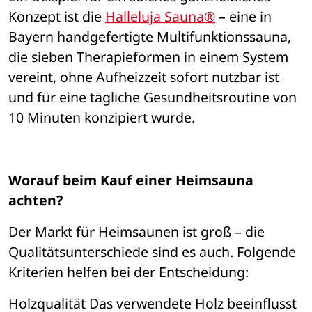
Konzept ist die 
Halleluja Sauna®
 – 
eine in 
Bayern handgefertigte Multifunktionssauna, 
die sieben Therapieformen in einem System 
vereint, ohne Aufheizzeit sofort nutzbar ist 
und f
ü
r eine t
ä
gliche Gesundheitsroutine von 
10 Minuten konzipiert wurde.
Worauf beim Kauf einer Heimsauna 
achten?
Der Markt f
ü
r Heimsaunen ist groß – die 
Qualit
ä
tsunterschiede sind es auch. Folgende 
Kriterien helfen bei der Entscheidung:
Holzqualit
ät
 Das verwendete Holz beeinflusst 