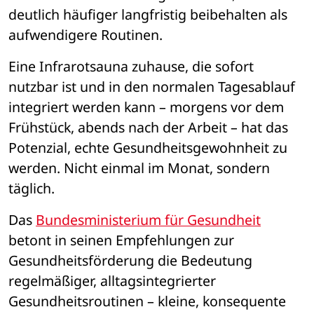
deutlich h
ä
ufiger langfristig beibehalten als 
aufwendigere Routinen.
Eine Infrarotsauna zuhause, die sofort 
nutzbar ist und in den normalen Tagesablauf 
integriert werden kann 
– 
morgens vor dem 
Fr
ü
hst
ü
ck, abends nach der Arbeit 
– 
hat das 
Potenzial, echte Gesundheitsgewohnheit zu 
werden. Nicht einmal im Monat, sondern 
t
ä
glich.
Das 
Bundesministerium f
ü
r Gesundheit
betont in seinen Empfehlungen zur 
Gesundheitsf
ö
rderung die Bedeutung 
regelmäßiger, alltagsintegrierter 
Gesundheitsroutinen 
– 
kleine, konsequente 