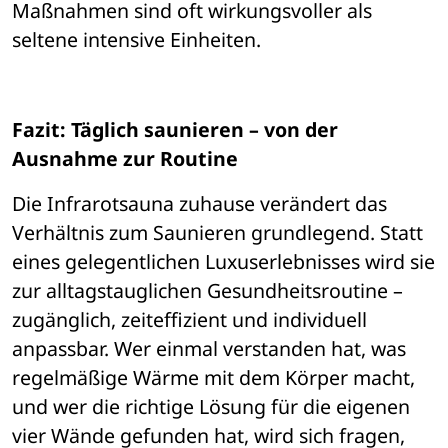
Maßnahmen sind oft wirkungsvoller als 
seltene intensive Einheiten.
Fazit: Täglich saunieren – von der 
Ausnahme zur Routine
Die Infrarotsauna zuhause ver
ä
ndert das 
Verh
ä
ltnis zum Saunieren grundlegend. Statt 
eines gelegentlichen Luxuserlebnisses wird sie 
zur alltagstauglichen Gesundheitsroutine 
– 
zug
ä
nglich, zeiteffizient und individuell 
anpassbar. Wer einmal verstanden hat, was 
regelmäßige W
ä
rme mit dem K
ö
rper macht, 
und wer die richtige L
ö
sung f
ü
r die eigenen 
vier W
ä
nde gefunden hat, wird sich fragen, 