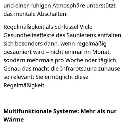
und einer ruhigen Atmosph
ä
re unterst
ü
tzt 
das mentale Abschalten.
Regelmäßigkeit als Schl
ü
ssel
 Viele 
Gesundheitseffekte des Saunierens entfalten 
sich besonders dann, wenn regelmäßig 
gesauniert wird 
– 
nicht einmal im Monat, 
sondern mehrmals pro Woche oder t
ä
glich. 
Genau das macht die Infrarotsauna zuhause 
so relevant: Sie erm
ö
glicht diese 
Regelmäßigkeit.
Multifunktionale Systeme: Mehr als nur 
Wärme