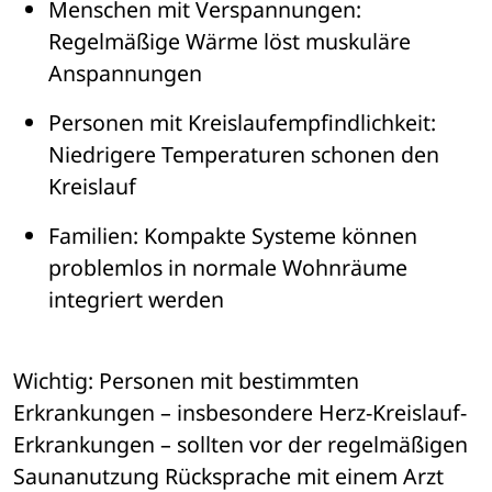
Menschen mit Verspannungen
: 
Regelmäßige W
ä
rme l
ö
st muskul
ä
re 
Anspannungen
Personen mit Kreislaufempfindlichkeit
: 
Niedrigere Temperaturen schonen den 
Kreislauf
Familien
: Kompakte Systeme k
ö
nnen 
problemlos in normale Wohnr
ä
ume 
integriert werden
Wichtig: Personen mit bestimmten 
Erkrankungen 
– 
insbesondere Herz-Kreislauf-
Erkrankungen 
– 
sollten vor der regelmäßigen 
Saunanutzung R
ü
cksprache mit einem Arzt 