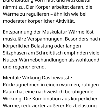
nimmt zu. Der K
ö
rper arbeitet daran, die 
W
ä
rme zu regulieren 
– ä
hnlich wie bei 
moderater k
ö
rperlicher Aktivit
ät.
Entspannung der Muskulatur
 W
ä
rme l
ö
st 
muskul
ä
re Verspannungen. Besonders nach 
k
ö
rperlicher Belastung oder langen 
Sitzphasen am Schreibtisch empfinden viele 
Nutzer W
ä
rmebehandlungen als wohltuend 
und regenerierend.
Mentale Wirkung
 Das bewusste 
R
ü
ckzugnehmen in einem warmen, ruhigen 
Raum hat eine nachweislich beruhigende 
Wirkung. Die Kombination aus k
ö
rperlicher 
W
ä
rme, reduzierter 
äu
ßerer Reizbelastung 