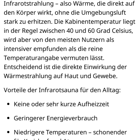
Infrarotstrahlung 
– 
also W
ä
rme, die direkt auf 
den K
ö
rper wirkt, ohne die Umgebungsluft 
stark zu erhitzen. Die Kabinentemperatur liegt 
in der Regel zwischen 40 und 60 Grad Celsius, 
wird aber von den meisten Nutzern als 
intensiver empfunden als die reine 
Temperaturangabe vermuten l
ä
sst. 
Entscheidend ist die direkte Einwirkung der 
W
ä
rmestrahlung auf Haut und Gewebe.
Vorteile der Infrarotsauna f
ü
r den Alltag:
Keine oder sehr kurze Aufheizzeit
Geringerer Energieverbrauch
Niedrigere Temperaturen 
– 
schonender 