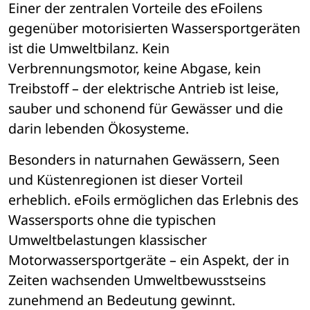
Einer der zentralen Vorteile des eFoilens 
gegen
ü
ber motorisierten Wassersportger
ä
ten 
ist die Umweltbilanz. Kein 
Verbrennungsmotor, keine Abgase, kein 
Treibstoff 
– 
der elektrische Antrieb ist leise, 
sauber und schonend f
ü
r Gew
ä
sser und die 
darin lebenden 
Ökosysteme.
Besonders in naturnahen Gew
ä
ssern, Seen 
und K
ü
stenregionen ist dieser Vorteil 
erheblich. eFoils erm
ö
glichen das Erlebnis des 
Wassersports ohne die typischen 
Umweltbelastungen klassischer 
Motorwassersportger
äte – 
ein Aspekt, der in 
Zeiten wachsenden Umweltbewusstseins 
zunehmend an Bedeutung gewinnt.