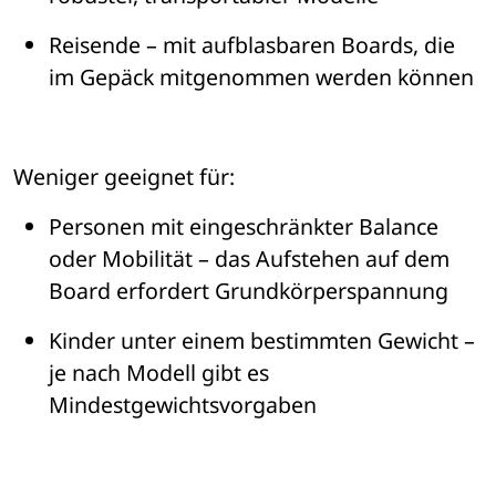
Reisende 
– 
mit aufblasbaren Boards, die 
im Gep
ä
ck mitgenommen werden k
ö
nnen
Weniger geeignet f
ür:
Personen mit eingeschr
ä
nkter Balance 
oder Mobilit
ät – 
das Aufstehen auf dem 
Board erfordert Grundk
ö
rperspannung
Kinder unter einem bestimmten Gewicht 
– 
je nach Modell gibt es 
Mindestgewichtsvorgaben