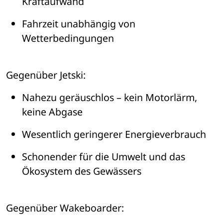
Kraftaufwand
Fahrzeit unabh
ä
ngig von 
Wetterbedingungen
Gegen
über Jetski:
Nahezu ger
ä
uschlos 
– 
kein Motorl
ä
rm, 
keine Abgase
Wesentlich geringerer Energieverbrauch
Schonender f
ü
r die Umwelt und das 
Ö
kosystem des Gew
ä
ssers
Gegen
ü
ber Wakeboarder: