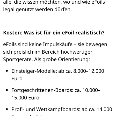
alle, die wissen m
ö
chten, wo und wie eFoils 
legal genutzt werden d
ürfen.
Kosten: Was ist für ein eFoil realistisch?
eFoils sind keine Impulsk
ä
ufe 
– 
sie bewegen 
sich preislich im Bereich hochwertiger 
Sportger
ä
te. Als grobe Orientierung:
Einsteiger-Modelle
: ab ca. 8.000
–
12.000 
Euro
Fortgeschrittenen-Boards
: ca. 10.000
–
15.000 Euro
Profi- und Wettkampfboards
: ab ca. 14.000 