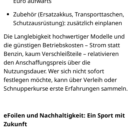
Euro aufw
ärts
Zubeh
ö
r
 (Ersatzakkus, Transporttaschen, 
Schutzausr
ü
stung): zus
ä
tzlich einplanen
Die Langlebigkeit hochwertiger Modelle und 
die g
ü
nstigen Betriebskosten 
– 
Strom statt 
Benzin, kaum Verschleißteile 
– 
relativieren 
den Anschaffungspreis 
ü
ber die 
Nutzungsdauer. Wer sich nicht sofort 
festlegen m
ö
chte, kann 
ü
ber Verleih oder 
Schnupperkurse erste Erfahrungen sammeln.
eFoilen und Nachhaltigkeit: Ein Sport mit 
Zukunft