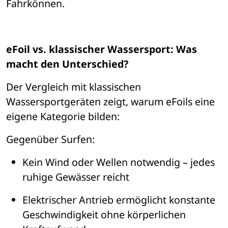
Fahrk
ö
nnen.
eFoil vs. klassischer Wassersport: Was 
macht den Unterschied?
Der Vergleich mit klassischen 
Wassersportger
ä
ten zeigt, warum eFoils eine 
eigene Kategorie bilden:
Gegen
ü
ber Surfen:
Kein Wind oder Wellen notwendig 
– 
jedes 
ruhige Gew
ä
sser reicht
Elektrischer Antrieb erm
ö
glicht konstante 
Geschwindigkeit ohne k
ö
rperlichen 