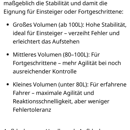
maßgeblich die Stabilit
ä
t und damit die 
Eignung f
ü
r Einsteiger oder Fortgeschrittene:
Großes Volumen (ab 100L)
: Hohe Stabilit
ä
t, 
ideal f
ü
r Einsteiger 
– 
verzeiht Fehler und 
erleichtert das Aufstehen
Mittleres Volumen (80
–100L): Fü
r 
Fortgeschrittene 
– 
mehr Agilit
ä
t bei noch 
ausreichender Kontrolle
Kleines Volumen (unter 80L)
: Fü
r erfahrene 
Fahrer 
– maximale Agilitä
t und 
Reaktionsschnelligkeit, aber weniger 
Fehlertoleranz