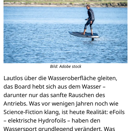
Bild: Adobe stock
Lautlos 
ü
ber die Wasseroberfl
ä
che gleiten, 
das Board hebt sich aus dem Wasser 
– 
darunter nur das sanfte Rauschen des 
Antriebs. Was vor wenigen Jahren noch wie 
Science-Fiction klang, ist heute Realit
ä
t: eFoils 
– elektrische Hydrofoils – 
haben den 
Wassersport grundlegend ver
ä
ndert. Was 