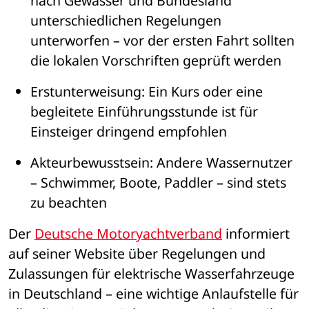
nach Gew
ä
sser und Bundesland 
unterschiedlichen Regelungen 
unterworfen 
– 
vor der ersten Fahrt sollten 
die lokalen Vorschriften gepr
ü
ft werden
Erstunterweisung
: Ein Kurs oder eine 
begleitete Einf
ü
hrungsstunde ist f
ü
r 
Einsteiger dringend empfohlen
Akteurbewusstsein
: Andere Wassernutzer 
– 
Schwimmer, Boote, Paddler 
– 
sind stets 
zu beachten
Der 
Deutsche Motoryachtverband
 informiert 
auf seiner Website 
ü
ber Regelungen und 
Zulassungen f
ü
r elektrische Wasserfahrzeuge 
in Deutschland 
– 
eine wichtige Anlaufstelle f
ü
r 