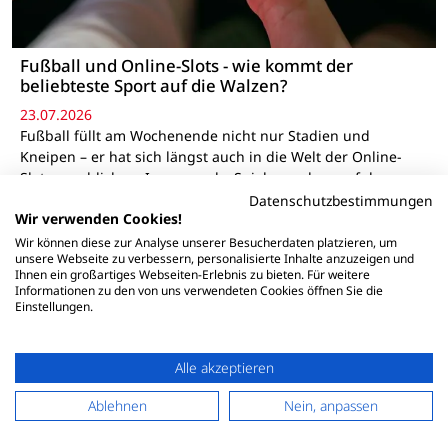
Fußball und Online-Slots - wie kommt der
beliebteste Sport auf die Walzen?
23.07.2026
Fußball füllt am Wochenende nicht nur Stadien und
Kneipen – er hat sich längst auch in die Welt der Online-
Slots geschlichen. Immer mehr Spieler suchen auf den
Walzen nach mehr als nur Früchten und Glocken, und das
Datenschutzbestimmungen
Wir verwenden Cookies!
wissen auch die Casino-Anbieter. Genau deshalb sind…
Wir können diese zur Analyse unserer Besucherdaten platzieren, um
unsere Webseite zu verbessern, personalisierte Inhalte anzuzeigen und
Ihnen ein großartiges Webseiten-Erlebnis zu bieten. Für weitere
Informationen zu den von uns verwendeten Cookies öffnen Sie die
Einstellungen.
Alle akzeptieren
Ablehnen
Nein, anpassen