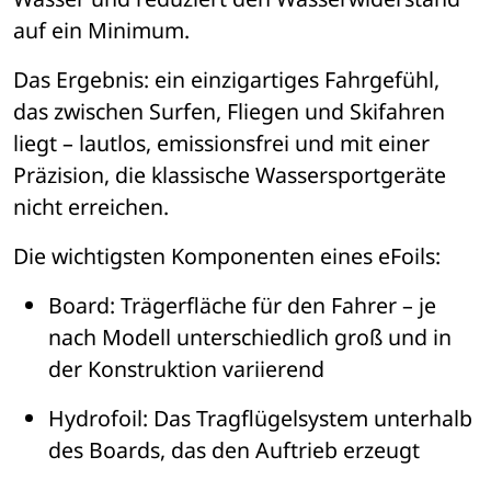
auf ein Minimum.
Das Ergebnis: ein einzigartiges Fahrgef
ü
hl, 
das zwischen Surfen, Fliegen und Skifahren 
liegt 
– 
lautlos, emissionsfrei und mit einer 
Pr
ä
zision, die klassische Wassersportger
ä
te 
nicht erreichen.
Die wichtigsten Komponenten eines eFoils:
Board
: Trä
gerfl
ä
che f
ü
r den Fahrer 
– 
je 
nach Modell unterschiedlich groß und in 
der Konstruktion variierend
Hydrofoil
: Das Tragfl
ü
gelsystem unterhalb 
des Boards, das den Auftrieb erzeugt