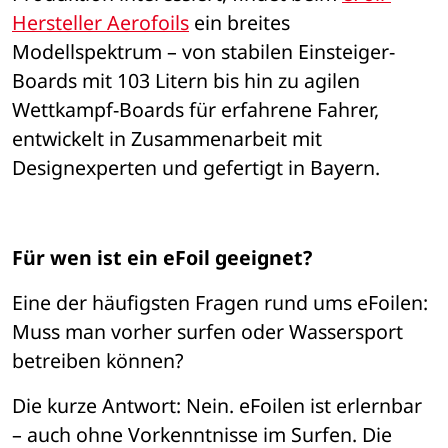
Hersteller Aerofoils
 ein breites 
Modellspektrum 
– 
von stabilen Einsteiger-
Boards mit 103 Litern bis hin zu agilen 
Wettkampf-Boards f
ü
r erfahrene Fahrer, 
entwickelt in Zusammenarbeit mit 
Designexperten und gefertigt in Bayern.
Für wen ist ein eFoil geeignet?
Eine der h
ä
ufigsten Fragen rund ums eFoilen: 
Muss man vorher surfen oder Wassersport 
betreiben k
ö
nnen?
Die kurze Antwort: Nein. eFoilen ist erlernbar 
– 
auch ohne Vorkenntnisse im Surfen. Die 