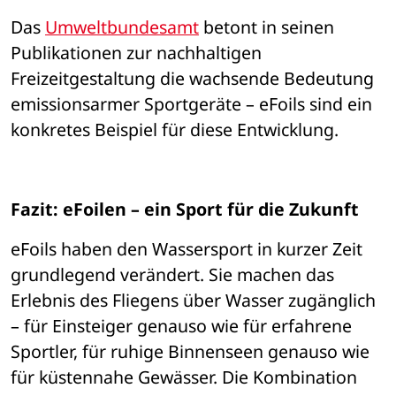
Das 
Umweltbundesamt
 betont in seinen 
Publikationen zur nachhaltigen 
Freizeitgestaltung die wachsende Bedeutung 
emissionsarmer Sportger
äte – 
eFoils sind ein 
konkretes Beispiel f
ü
r diese Entwicklung.
Fazit: eFoilen 
– ein Sport für die Zukunft
eFoils haben den Wassersport in kurzer Zeit 
grundlegend ver
ä
ndert. Sie machen das 
Erlebnis des Fliegens 
ü
ber Wasser zug
ä
nglich 
– fü
r Einsteiger genauso wie f
ü
r erfahrene 
Sportler, f
ü
r ruhige Binnenseen genauso wie 
f
ü
r k
ü
stennahe Gew
ä
sser. Die Kombination 