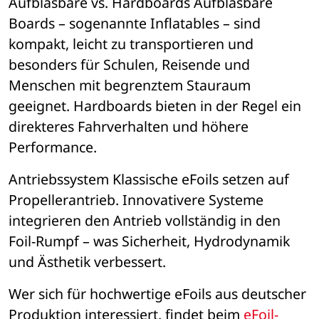
Aufblasbare vs. Hardboards
 Aufblasbare 
Boards 
– 
sogenannte Inflatables 
– 
sind 
kompakt, leicht zu transportieren und 
besonders f
ü
r Schulen, Reisende und 
Menschen mit begrenztem Stauraum 
geeignet. Hardboards bieten in der Regel ein 
direkteres Fahrverhalten und h
ö
here 
Performance.
Antriebssystem
 Klassische eFoils setzen auf 
Propellerantrieb. Innovativere Systeme 
integrieren den Antrieb vollst
ä
ndig in den 
Foil-Rumpf 
– 
was Sicherheit, Hydrodynamik 
und 
Ä
sthetik verbessert.
Wer sich f
ü
r hochwertige eFoils aus deutscher 
Produktion interessiert, findet beim 
eFoil-