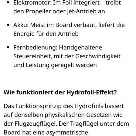
Elektromotor
: Im Foil integriert 
– 
treibt 
den Propeller oder Jet-Antrieb an
Akku
: Meist im Board verbaut, liefert die 
Energie f
ü
r den Antrieb
Fernbedienung
: Handgehaltene 
Steuereinheit, mit der Geschwindigkeit 
und Leistung geregelt werden
Wie funktioniert der Hydrofoil-Effekt?
Das Funktionsprinzip des Hydrofoils basiert 
auf denselben physikalischen Gesetzen wie 
der Flugzeugfl
ü
gel. Der Tragfl
ü
gel unter dem 
Board hat eine asymmetrische 