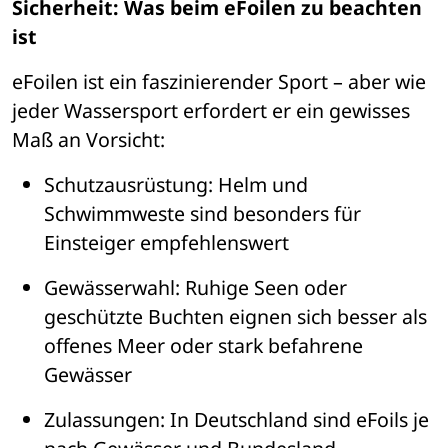
Sicherheit: Was beim eFoilen zu beachten 
ist
eFoilen ist ein faszinierender Sport 
– 
aber wie 
jeder Wassersport erfordert er ein gewisses 
Maß an Vorsicht:
Schutzausr
ü
stung
: Helm und 
Schwimmweste sind besonders f
ü
r 
Einsteiger empfehlenswert
Gew
ä
sserwahl
: Ruhige Seen oder 
gesch
ü
tzte Buchten eignen sich besser als 
offenes Meer oder stark befahrene 
Gew
ä
sser
Zulassungen
: In Deutschland sind eFoils je 