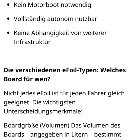
Kein Motorboot notwendig
Vollst
ä
ndig autonom nutzbar
Keine Abh
ä
ngigkeit von weiterer 
Infrastruktur
Die verschiedenen eFoil-Typen: Welches 
Board für wen?
Nicht jedes eFoil ist f
ü
r jeden Fahrer gleich 
geeignet. Die wichtigsten 
Unterscheidungsmerkmale:
Boardgr
öße (Volumen)
 Das Volumen des 
Boards 
– 
angegeben in Litern 
– 
bestimmt 