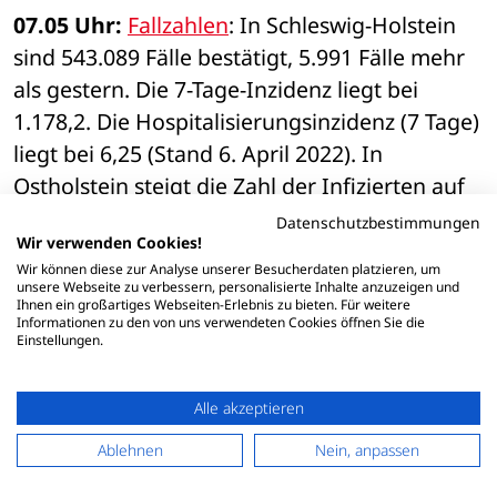
07.05 Uhr: 
Fallzahlen
: In Schleswig-Holstein 
sind 543.089 Fälle bestätigt, 5.991 Fälle mehr 
als gestern. Die 7-Tage-Inzidenz liegt bei 
1.178,2. Die Hospitalisierungsinzidenz (7 Tage) 
liegt bei 6,25 (Stand 6. April 2022). In 
Ostholstein steigt die Zahl der Infizierten auf 
29.895, die 7-Tage-Inzidenz liegt bei 1.391,7. 
Datenschutzbestimmungen
Wir verwenden Cookies!
Wir können diese zur Analyse unserer Besucherdaten platzieren, um
unsere Webseite zu verbessern, personalisierte Inhalte anzuzeigen und
Ihnen ein großartiges Webseiten-Erlebnis zu bieten. Für weitere
Mittwoch, 6. April
Informationen zu den von uns verwendeten Cookies öffnen Sie die
Einstellungen.
15.00 Uhr: Der 
Kreis Ostholstein 
teilt mit: 
Gesamtzahl digital gemeldete positive Fälle: 
Alle akzeptieren
29.302 (Veränderung zur Meldung vom 
Ablehnen
Nein, anpassen
Vortag: + 648), aktuell positive Fälle: 3.648, 
genesen: 25.542, aktuell in klinischer 