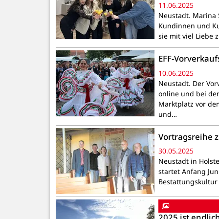
11.06.2025
Neustadt. Marina S
Kundinnen und Ku
sie mit viel Liebe
EFF-Vorverkauf
10.06.2025
Neustadt. Der Vorv
online und bei de
Marktplatz vor de
und…
Vortragsreihe 
30.05.2025
Neustadt in Holst
startet Anfang Jun
Bestattungskultur 
2025 ist endlic