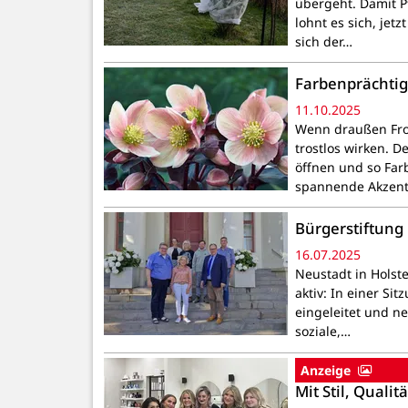
übergeht. Damit Pf
lohnt es sich, jet
sich der…
Farbenprächtig 
11.10.2025
Wenn draußen Fros
trostlos wirken. D
öffnen und so Farb
spannende Akzen
Bürgerstiftung 
16.07.2025
Neustadt in Holst
aktiv: In einer S
eingeleitet und ne
soziale,…
Anzeige
Mit Stil, Quali