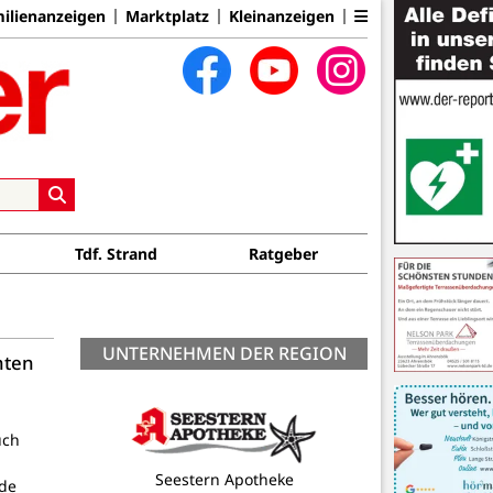
ilienanzeigen
Marktplatz
Kleinanzeigen
Tdf. Strand
Ratgeber
UNTERNEHMEN DER REGION
hten
uch
de
Gewerbeverein Neustadt in Holstein