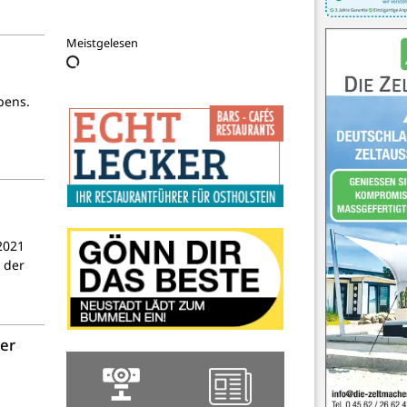
e.V. von 1848
Meistgelesen
bens.
2021
 der
ber