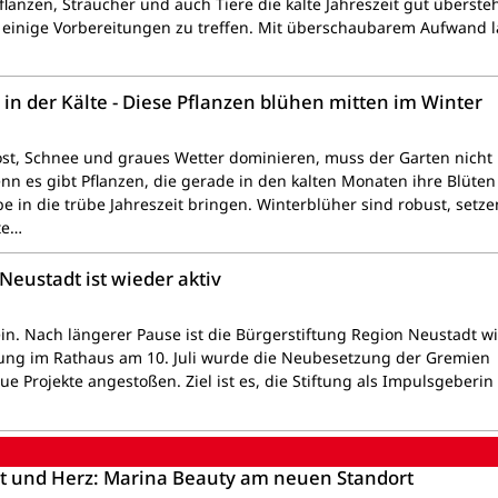
lanzen, Sträucher und auch Tiere die kalte Jahreszeit gut überste
zt einige Vorbereitungen zu treffen. Mit überschaubarem Aufwand l
in der Kälte - Diese Pflanzen blühen mitten im Winter
t, Schnee und graues Wetter dominieren, muss der Garten nicht
enn es gibt Pflanzen, die gerade in den kalten Monaten ihre Blüten
e in die trübe Jahreszeit bringen. Winterblüher sind robust, setze
te…
Neustadt ist wieder aktiv
ein. Nach längerer Pause ist die Bürgerstiftung Region Neustadt w
itzung im Rathaus am 10. Juli wurde die Neubesetzung der Gremien
ue Projekte angestoßen. Ziel ist es, die Stiftung als Impulsgeberin 
tät und Herz: Marina Beauty am neuen Standort