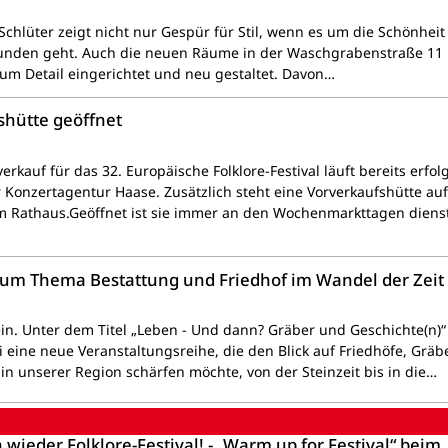
chlüter zeigt nicht nur Gespür für Stil, wenn es um die Schönheit 
nden geht. Auch die neuen Räume in der Waschgrabenstraße 11 
 zum Detail eingerichtet und neu gestaltet. Davon…
shütte geöffnet
erkauf für das 32. Europäische Folklore-Festival läuft bereits erfol
r Konzertagentur Haase. Zusätzlich steht eine Vorverkaufshütte au
m Rathaus.Geöffnet ist sie immer an den Wochenmarkttagen diens
zum Thema Bestattung und Friedhof im Wandel der Zeit
ein. Unter dem Titel „Leben - Und dann? Gräber und Geschichte(n)“
i eine neue Veranstaltungsreihe, die den Blick auf Friedhöfe, Gräb
in unserer Region schärfen möchte, von der Steinzeit bis in die…
h wieder Folklore-Festival! - „Warm up for Festival“ beim