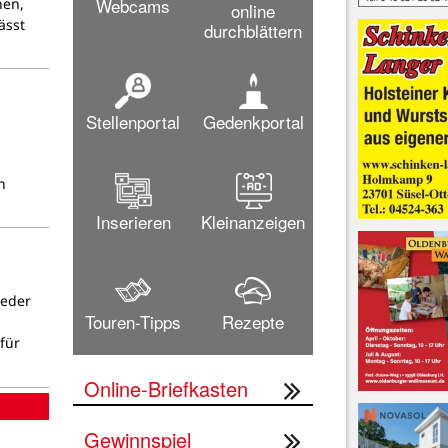
Webcams
hen,
online
ässt
durchblättern
Stellenportal
Gedenkportal
n
Inserieren
Kleinanzeigen
ieder
Touren-Tipps
Rezepte
für
Online-Briefkasten
Gewinnspiel