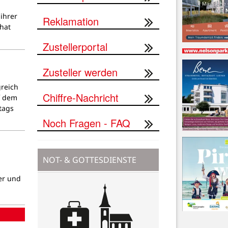
ihrer
Reklamation
hat
Zustellerportal
Zusteller werden
greich
Chiffre-Nachricht
f dem
tags
Noch Fragen - FAQ
NOT- & GOTTESDIENSTE
er und