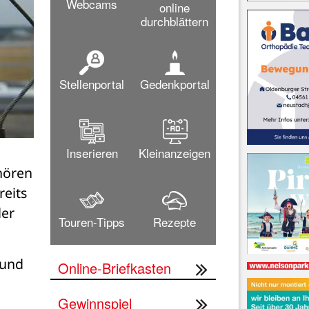
Webcams
online
durchblättern
Stellenportal
Gedenkportal
Inserieren
Kleinanzeigen
hören 
eits 
er 
Touren-Tipps
Rezepte
und 
Online-Briefkasten
Gewinnspiel