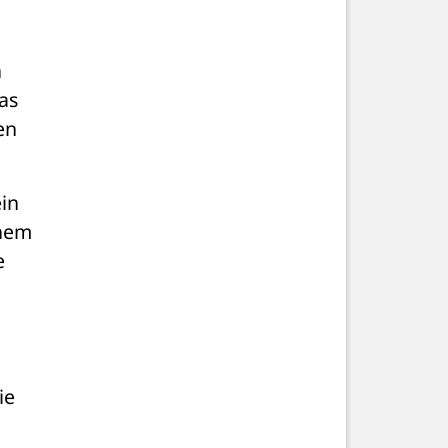
 
s 
über 200 Euro im Monat – Geld, das sich buchstäblich in Rauch auflöst. Wer sich mit den 
in 
nem 
 
e 