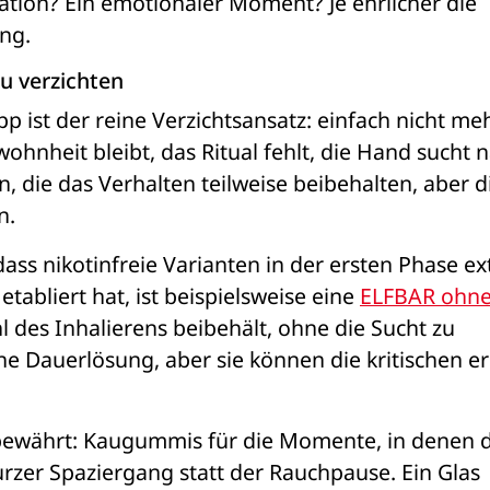
tion? Ein emotionaler Moment? Je ehrlicher die 
ung.
zu verzichten
p ist der reine Verzichtsansatz: einfach nicht meh
hnheit bleibt, das Ritual fehlt, die Hand sucht n
, die das Verhalten teilweise beibehalten, aber di
n.
ass nikotinfreie Varianten in der ersten Phase ex
etabliert hat, ist beispielsweise eine 
ELFBAR ohne
l des Inhalierens beibehält, ohne die Sucht zu 
ne Dauerlösung, aber sie können die kritischen er
bewährt: Kaugummis für die Momente, in denen di
rzer Spaziergang statt der Rauchpause. Ein Glas 