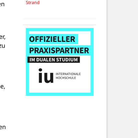
Strand
n 
r, 
u 
, 
en 