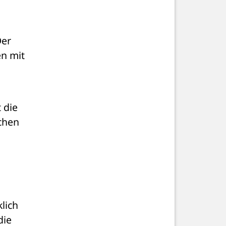
er 
n mit 
die 
hen 
ich 
ie 