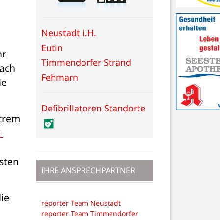
Neustadt i.H.
Eutin
r 
Timmendorfer Strand
ach 
Fehmarn
e 
Defibrillatoren Standorte
trem 
 
sten 
IHRE ANSPRECHPARTNER
e 
reporter Team Neustadt
reporter Team Timmendorfer