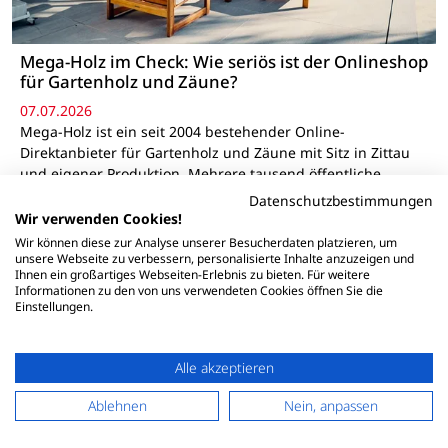
Mega-Holz im Check: Wie seriös ist der Onlineshop
für Gartenholz und Zäune?
07.07.2026
Mega-Holz ist ein seit 2004 bestehender Online-
Direktanbieter für Gartenholz und Zäune mit Sitz in Zittau
und eigener Produktion. Mehrere tausend öffentliche
Bewertungen, ein 180-tägiges Rückgaberecht und der
Datenschutzbestimmungen
Direktvertrieb ohne Zwischenhandel sprechen für die…
Wir verwenden Cookies!
Wir können diese zur Analyse unserer Besucherdaten platzieren, um
unsere Webseite zu verbessern, personalisierte Inhalte anzuzeigen und
Ihnen ein großartiges Webseiten-Erlebnis zu bieten. Für weitere
Informationen zu den von uns verwendeten Cookies öffnen Sie die
Einstellungen.
Alle akzeptieren
Ablehnen
Nein, anpassen