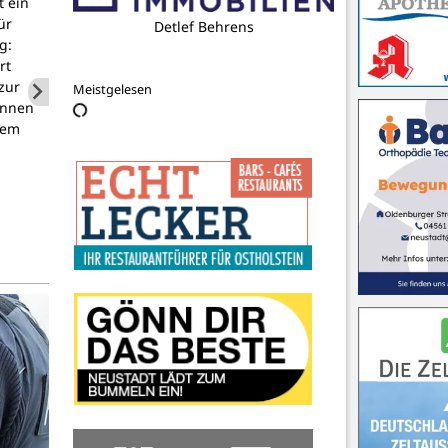
t ein
ür
g:
GORDANS Gastro- und Eventservice
rt
zur
Meistgelesen
innen
hem