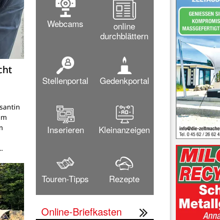
Webcams
online
durchblättern
cht
Stellenportal
Gedenkportal
santin
am
m
Inserieren
Kleinanzeigen
…
Touren-Tipps
Rezepte
Online-Briefkasten