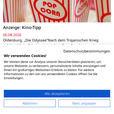
Anzeige: Kino-Tipp
06.08.2026
Oldenburg. „Die Odyssee“Nach dem Trojanischen Krieg
möchte König Odysseus zu seiner Frau Penelope und seinem
Sohn Telemachos nach Ithaka zurückkehren. Doch der
Datenschutzbestimmungen
Wir verwenden Cookies!
Heimweg wird weitaus schwieriger als erwartet, denn
Odysseus steht ein langes Abenteuer voller Gefahren…
Wir können diese zur Analyse unserer Besucherdaten platzieren, um
unsere Webseite zu verbessern, personalisierte Inhalte anzuzeigen und
Ihnen ein großartiges Webseiten-Erlebnis zu bieten. Für weitere
Informationen zu den von uns verwendeten Cookies öffnen Sie die
Einstellungen.
Alle akzeptieren
Ablehnen
Nein, anpassen