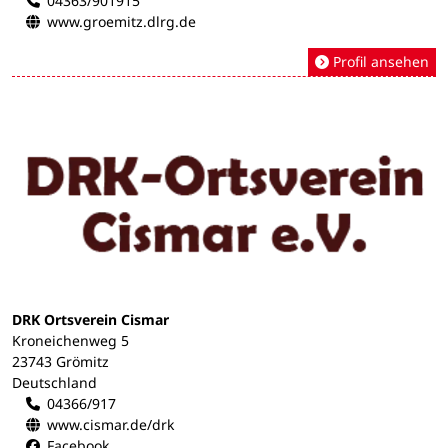
04363/901915
www.groemitz.dlrg.de
Profil ansehen
DRK Ortsverein Cismar
Kroneichenweg 5
23743 Grömitz
Deutschland
04366/917
www.cismar.de/drk
Facebook