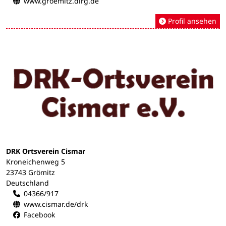
www.groemitz.dlrg.de
Profil ansehen
DRK Ortsverein Cismar
Kroneichenweg 5
23743 Grömitz
Deutschland
04366/917
www.cismar.de/drk
Facebook